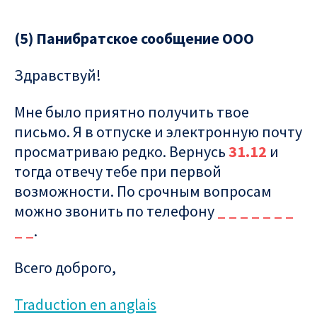
(5) Панибратское сообщение ООО
Здравствуй!
Мне было приятно получить твое
письмо. Я в отпуске и электронную почту
просматриваю редко. Вернусь
31.12
и
тогда отвечу тебе при первой
возможности. По срочным вопросам
можно звонить по телефону
_ _ _ _ _ _ _
_ _
.
Всего доброго,
Traduction en anglais