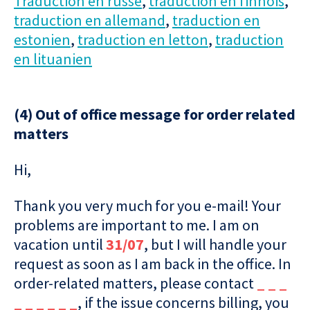
Traduction en russe
,
traduction en finnois
,
traduction en allemand
,
traduction en
estonien
,
traduction en letton
,
traduction
en lituanien
(4) Out of office message for order related
matters
Hi,
Thank you very much for you e-mail! Your
problems are important to me. I am on
vacation until
31/07
, but I will handle your
request as soon as I am back in the office. In
order-related matters, please contact
_ _ _
_ _ _ _ _ _
, if the issue concerns billing, you