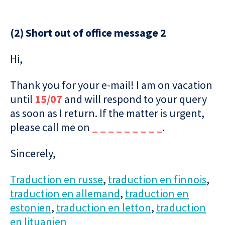
(2) Short out of office message 2
Hi,
Thank you for your e-mail! I am on vacation
until
15/07
and will respond to your query
as soon as I return. If the matter is urgent,
please call me on
_ _ _ _ _ _ _ _ _
.
Sincerely,
Traduction en russe
,
traduction en finnois
,
traduction en allemand
,
traduction en
estonien
,
traduction en letton
,
traduction
en lituanien