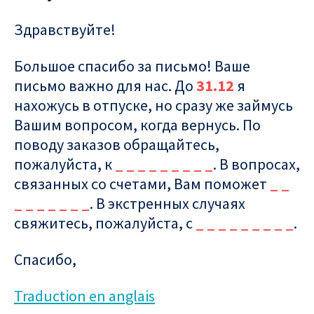
Здравствуйте!
Большое спасибо за письмо! Ваше
письмо важно для нас. До
31.12
я
нахожусь в отпуске, но сразу же займусь
Вашим вопросом, когда вернусь. По
поводу заказов обращайтесь,
пожалуйста, к
_ _ _ _ _ _ _ _ _
. В вопросах,
связанных со счетами, Вам поможет
_ _
_ _ _ _ _ _ _
. В экстренных случаях
свяжитесь, пожалуйста, с
_ _ _ _ _ _ _ _ _
.
Спасибо,
Traduction en anglais