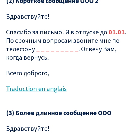
(2) Короткое сообщение ООО 2
Здравствуйте!
Спасибо за письмо! Я в отпуске до
01.01
.
По срочным вопросам звоните мне по
телефону
_ _ _ _ _ _ _ _ _
. Отвечу Вам,
когда вернусь.
Всего доброго,
Traduction en anglais
(3) Более длинное сообщение ООО
Здравствуйте!