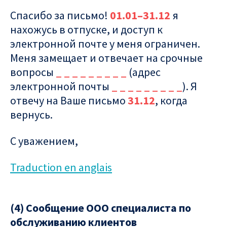
Спасибо за письмо!
01.01–31.12
я
нахожусь в отпуске, и доступ к
электронной почте у меня ограничен.
Меня замещает и отвечает на срочные
вопросы
_ _ _ _ _ _ _ _ _
(адрес
электронной почты
_ _ _ _ _ _ _ _ _
). Я
отвечу на Ваше письмо
31.12
, когда
вернусь.
С уважением,
Traduction en anglais
(4) Сообщение ООО специалиста по
обслуживанию клиентов