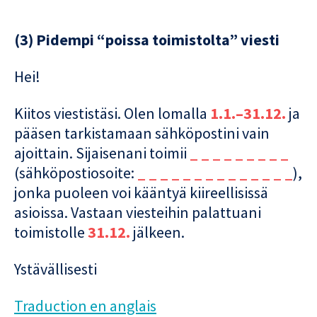
(3) Pidempi “poissa toimistolta” viesti
Hei!
Kiitos viestistäsi. Olen lomalla
1.1.–31.12.
ja
pääsen tarkistamaan sähköpostini vain
ajoittain. Sijaisenani toimii
_ _ _ _ _ _ _ _ _
(sähköpostiosoite:
_ _ _ _ _ _ _ _ _ _ _ _ _ _
),
jonka puoleen voi kääntyä kiireellisissä
asioissa. Vastaan viesteihin palattuani
toimistolle
31.12.
jälkeen.
Ystävällisesti
Traduction en anglais