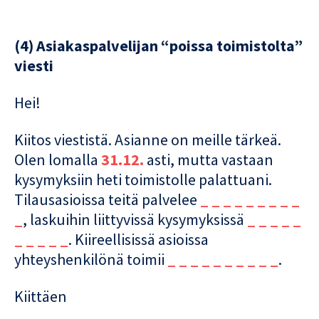
(4) Asiakaspalvelijan “poissa toimistolta”
viesti
Hei!
Kiitos viestistä. Asianne on meille tärkeä.
Olen lomalla
31.12.
asti, mutta vastaan
kysymyksiin heti toimistolle palattuani.
Tilausasioissa teitä palvelee
_ _ _ _ _ _ _ _ _
_
, laskuihin liittyvissä kysymyksissä
_ _ _ _ _
_ _ _ _ _
. Kiireellisissä asioissa
yhteyshenkilönä toimii
_ _ _ _ _ _ _ _ _ _
.
Kiittäen