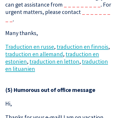
can get assistance from
_ _ _ _ _ _ _ _ _
. For
urgent matters, please contact
_ _ _ _ _ _ _
_ _
.
Many thanks,
Traduction en russe
,
traduction en finnois
,
traduction en allemand
,
traduction en
estonien
,
traduction en letton
,
traduction
en lituanien
(5) Humorous out of office message
Hi,
Thanks for your e-mail! I am on vacation