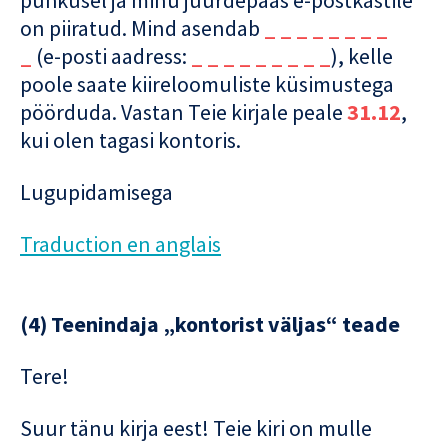
on piiratud. Mind asendab
_ _ _ _ _ _ _ _
_
(e-posti aadress:
_ _ _ _ _ _ _ _ _
), kelle
poole saate kiireloomuliste küsimustega
pöörduda. Vastan Teie kirjale peale
31.12
,
kui olen tagasi kontoris.
Lugupidamisega
Traduction en anglais
(4) Teenindaja „kontorist väljas“ teade
Tere!
Suur tänu kirja eest! Teie kiri on mulle