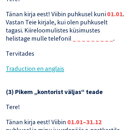
Tänan kirja eest! Viibin puhkusel kuni
01.01
.
Vastan Teie kirjale, kui olen puhkuselt
tagasi. Kiireloomulistes küsimustes
helistage mulle telefonil
_ _ _ _ _ _ _ _ _
.
Tervitades
Traduction en anglais
(3) Pikem „kontorist väljas“ teade
Tere!
Tänan kirja eest! Viibin
01.01–31.12
puhkusel ja minu juurdepääs e-postkastile