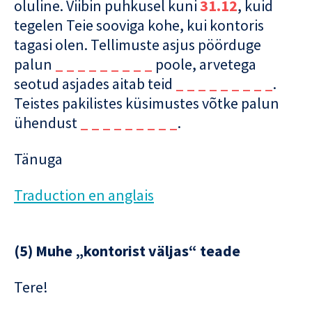
oluline. Viibin puhkusel kuni
31.12
, kuid
tegelen Teie sooviga kohe, kui kontoris
tagasi olen. Tellimuste asjus pöörduge
palun
_ _ _ _ _ _ _ _ _
poole, arvetega
seotud asjades aitab teid
_ _ _ _ _ _ _ _ _
.
Teistes pakilistes küsimustes võtke palun
ühendust
_ _ _ _ _ _ _ _ _
.
Tänuga
Traduction en anglais
(5) Muhe „kontorist väljas“ teade
Tere!