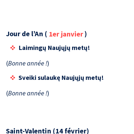
Jour de l’An (
1er janvier
)
Laimingų Naujųjų metų!
(
Bonne année !
)
Sveiki sulaukę Naujųjų metų!
(
Bonne année !
)
Saint-Valentin (14 février)