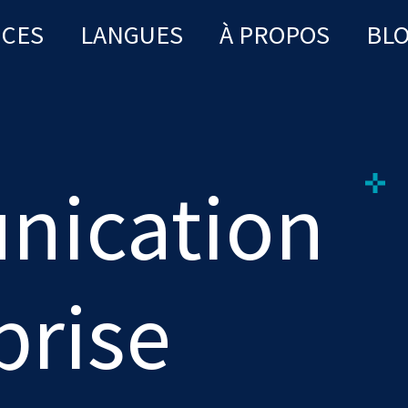
ICES
LANGUES
À PROPOS
BL
ication
prise