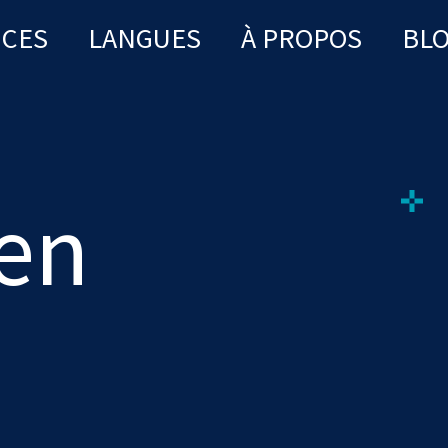
ICES
LANGUES
À PROPOS
BL
en