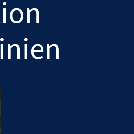
tion
inien