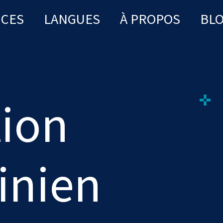
ICES
LANGUES
À PROPOS
BL
tion
inien