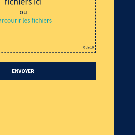
fichiers ici
ou
rcourir les fichiers
0
de 10