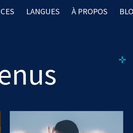
ICES
LANGUES
À PROPOS
BL
eenus