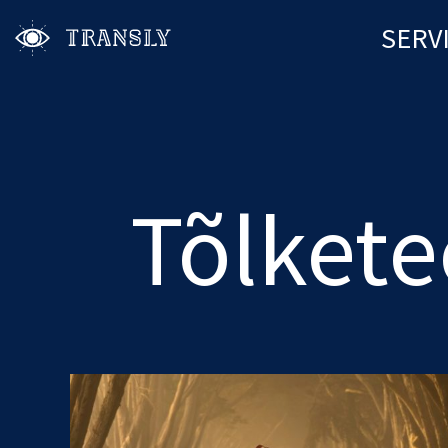
SERV
Tõlket