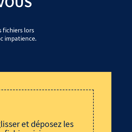
 VOUS
 fichiers lors
c impatience.
lisser et déposez les