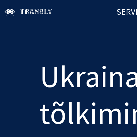
SERV
Ukrain
tõlkimi