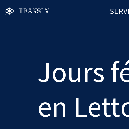
SERV
Jours f
en Lett