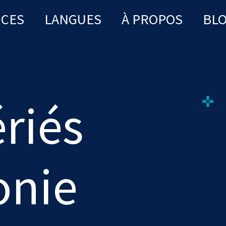
ICES
LANGUES
À PROPOS
BL
ériés
onie