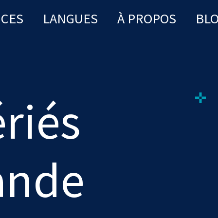
ICES
LANGUES
À PROPOS
BL
ériés
ande