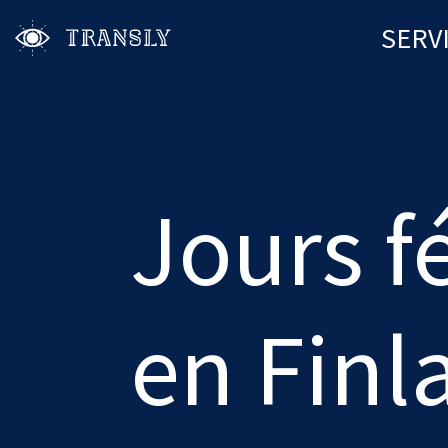
SERV
Jours f
en Finl