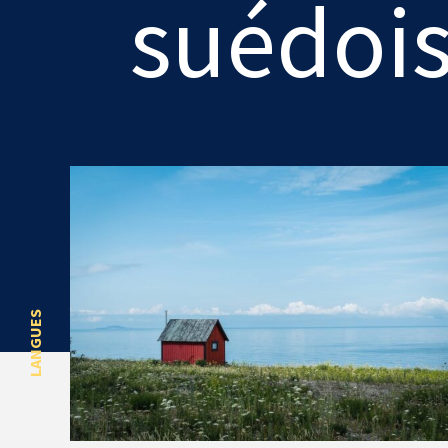
suédoi
LANGUES